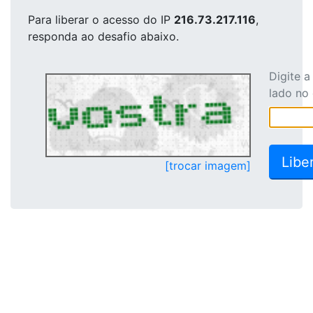
Para liberar o acesso
do IP
216.73.217.116
,
responda ao desafio abaixo.
Digite 
lado no
[trocar imagem]