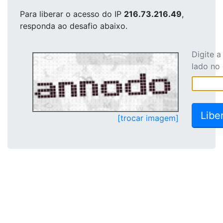
Para liberar o acesso
do IP
216.73.216.49
,
responda ao desafio abaixo.
Digite 
lado no
[trocar imagem]