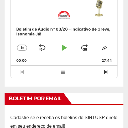
Boletim de Áudio nº 03/26 – Indicativo de Greve,
Isonomia Já!
1
x
Skip
Play
Jump
Change
Share
Playback
This
Backward
Pause
Forward
00:00
Rate
27:44
Episode
Previous
Show
Next
Episode
Episodes
Episode
List
BOLETIM POR EMAIL
Cadastre-se e receba os boletins do SINTUSP direto
em seu endereço de email!