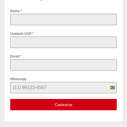
Nome
*
Unidade USP
*
Email
*
Whatsapp
B
r
Cadastrar
a
z
i