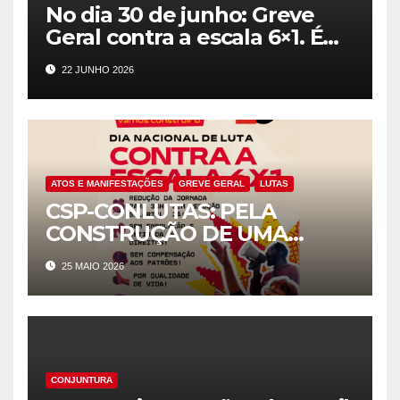
No dia 30 de junho: Greve
Geral contra a escala 6×1. É
preciso unir forças para
22 JUNHO 2026
impor essa demanda para
toda a classe trabalhadora
ATOS E MANIFESTAÇÕES
GREVE GERAL
LUTAS
CSP-CONLUTAS: PELA
CONSTRUÇÃO DE UMA
GREVE GERAL PELO FIM DA
25 MAIO 2026
ESCALA 6X1
CONJUNTURA