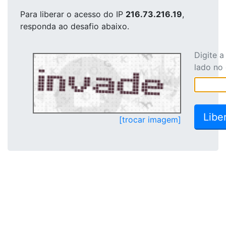
Para liberar o acesso
do IP
216.73.216.19
,
responda ao desafio abaixo.
Digite 
lado no
[trocar imagem]