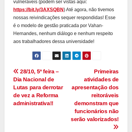
vulneráveis (podem ser vistas aqui:
https://bit.ly/3AXSQBN
) Até agora, não tivemos
nossas reivindicações sequer respondidas! Esse
é o modelo de gestão praticada por Vahan-
Hernandes, nenhum diálogo e nenhum respeito
aos trabalhadores dessa universidade!
Navegação
28/10, 5ª feira –
Primeiras
Dia Nacional de
atividades de
de
Lutas para derrotar
apresentação dos
Post
de vez a Reforma
reitoráveis
administrativa!!
demonstram que
funcionários não
serão valorizados!