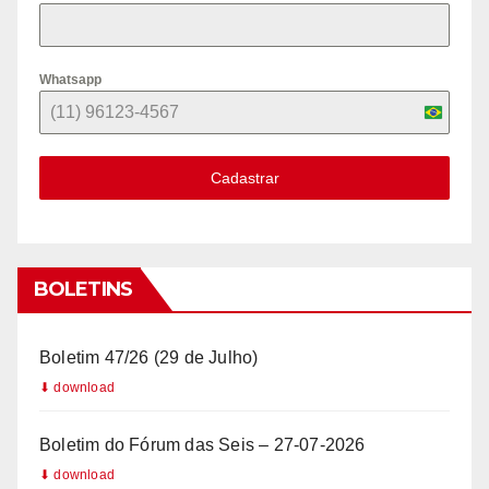
Whatsapp
B
r
Cadastrar
a
z
i
l
BOLETINS
+
5
Boletim 47/26 (29 de Julho)
5
Boletim do Fórum das Seis – 27-07-2026