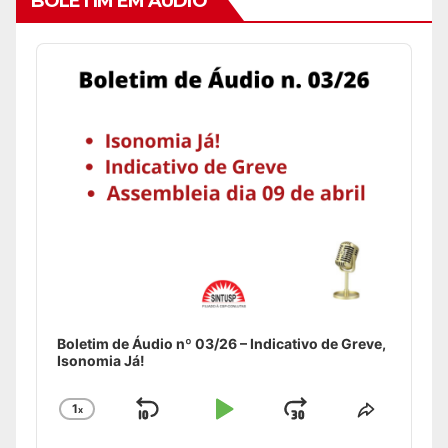
BOLETIM EM ÁUDIO
Audio
Player
Boletim de Áudio nº 03/26 – Indicativo de Greve,
Isonomia Já!
1
x
Skip
Play
Jump
Change
Share
Playback
This