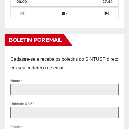
Backward
Pause
Forward
00:00
Rate
27:44
Episode
Previous
Show
Next
Episode
Episodes
Episode
List
BOLETIM POR EMAIL
Cadastre-se e receba os boletins do SINTUSP direto
em seu endereço de email!
Nome
*
Unidade USP
*
Email
*