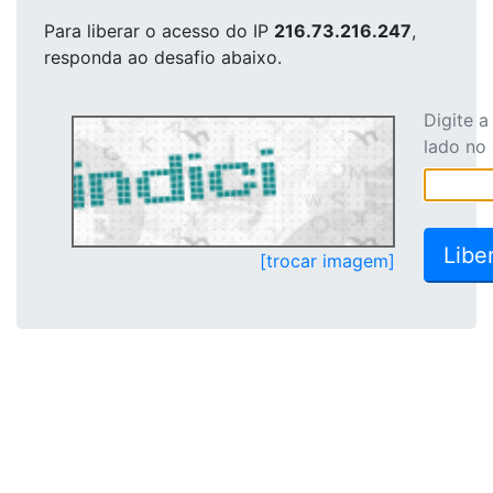
Para liberar o acesso
do IP
216.73.216.247
,
responda ao desafio abaixo.
Digite 
lado no
[trocar imagem]