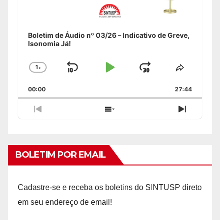
Boletim de Áudio nº 03/26 – Indicativo de Greve,
Isonomia Já!
1
x
Skip
Play
Jump
Change
Share
Playback
This
Backward
Pause
Forward
00:00
Rate
27:44
Episode
Previous
Show
Next
Episode
Episodes
Episode
List
BOLETIM POR EMAIL
Cadastre-se e receba os boletins do SINTUSP direto
em seu endereço de email!