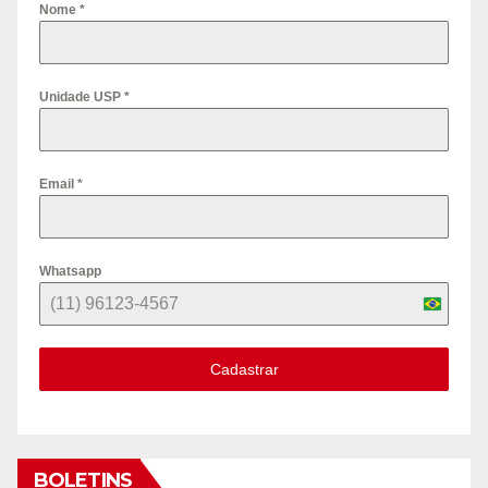
Nome
*
Unidade USP
*
Email
*
Whatsapp
B
r
Cadastrar
a
z
i
l
BOLETINS