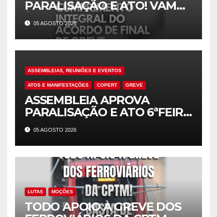
PARALISAÇÃO E ATO! VAMOS
À LUTA!
05 AGOSTO 2026
ASSEMBLEIAS, REUNIÕES E EVENTOS
ATOS E MANIFESTAÇÕES
COPERT
GREVE
ASSEMBLEIA APROVA
PARALISAÇÃO E ATO 6ªFEIRA
(7/8)! CUMPRIMENTO
05 AGOSTO 2026
INTEGRAL DO ACORDO DE
GREVE, JÁ!!!
LUTAS
MOÇÕES
TODO APOIO À GREVE DOS