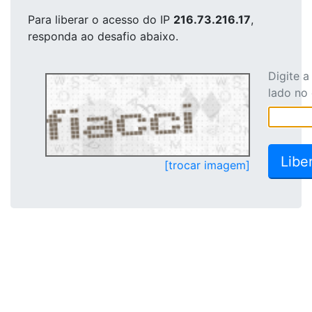
Para liberar o acesso
do IP
216.73.216.17
,
responda ao desafio abaixo.
Digite 
lado no
[trocar imagem]