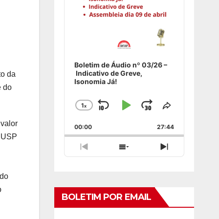
Boletim de Áudio nº 03/26 –
Indicativo de Greve,
to da
Isonomia Já!
e do
1
x
Skip
Play
Jump
Change
Share
Playback
This
Backward
Pause
Forward
valor
00:00
Rate
27:44
Episode
a USP
Previous
Show
Next
Episode
Episodes
Episode
List
ado
o
BOLETIM POR EMAIL