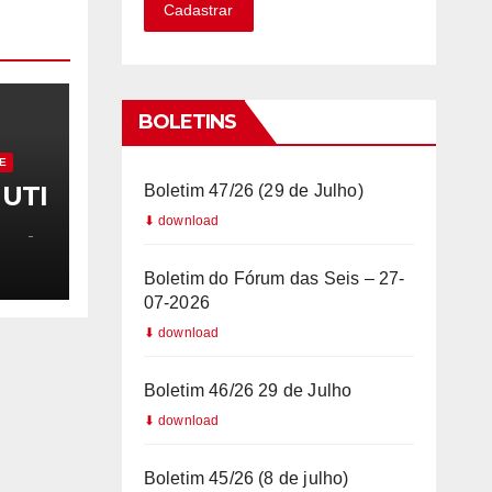
Cadastrar
a
z
i
l
BOLETINS
+
E
5
UTI
Boletim 47/26 (29 de Julho)
5
O É
Boletim do Fórum das Seis – 27-
07-2026
Boletim 46/26 29 de Julho
Boletim 45/26 (8 de julho)