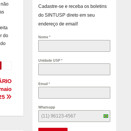
 não
Cadastre-se e receba os boletins
as
do SINTUSP direto em seu
endereço de email!
eita
r do
Nome
*
ido
Unidade USP
*
NÁRIO
Email
*
 maio
25
Whatsapp
B
r