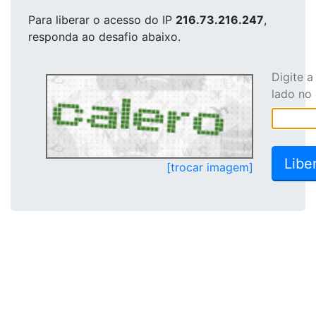
Para liberar o acesso
do IP
216.73.216.247
,
responda ao desafio abaixo.
Digite 
lado no
[trocar imagem]