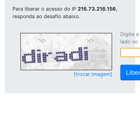
Para liberar o acesso
do IP
216.73.216.156
,
responda ao desafio abaixo.
Digite 
lado no
[trocar imagem]