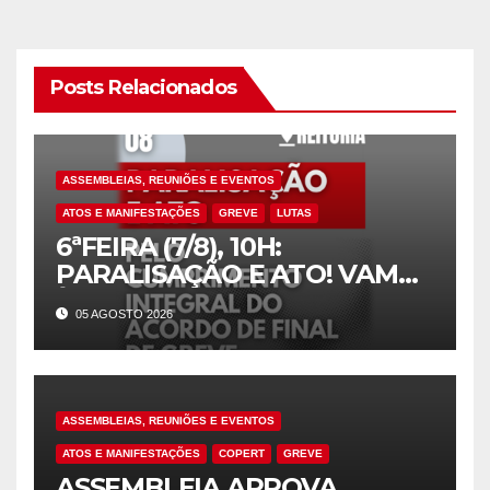
Posts Relacionados
ASSEMBLEIAS, REUNIÕES E EVENTOS
ATOS E MANIFESTAÇÕES
GREVE
LUTAS
6ªFEIRA (7/8), 10H:
PARALISAÇÃO E ATO! VAMOS
À LUTA!
05 AGOSTO 2026
ASSEMBLEIAS, REUNIÕES E EVENTOS
ATOS E MANIFESTAÇÕES
COPERT
GREVE
ASSEMBLEIA APROVA