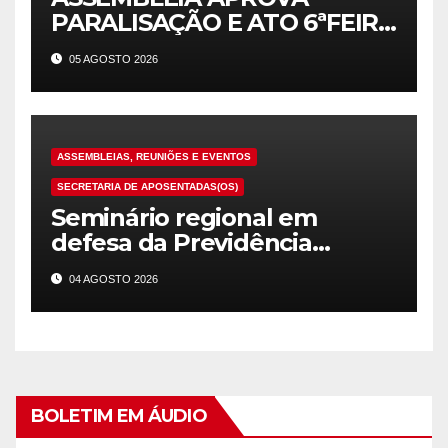
PARALISAÇÃO E ATO 6ªFEIRA
(7/8)! CUMPRIMENTO
05 AGOSTO 2026
INTEGRAL DO ACORDO DE
GREVE, JÁ!!!
ASSEMBLEIAS, REUNIÕES E EVENTOS
SECRETARIA DE APOSENTADAS(OS)
Seminário regional em
defesa da Previdência
Pública realizada pela
04 AGOSTO 2026
ADMAP – 10 de agosto
BOLETIM EM ÁUDIO