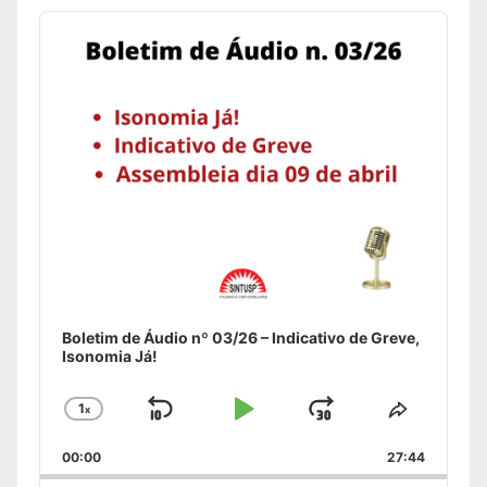
Audio
Player
Boletim de Áudio nº 03/26 – Indicativo de Greve,
Isonomia Já!
1
x
Skip
Play
Jump
Change
Share
Playback
This
Backward
Pause
Forward
00:00
Rate
27:44
Episode