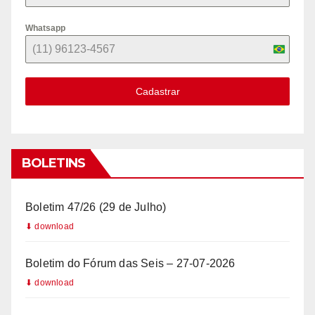
Whatsapp
B
r
Cadastrar
a
z
i
l
BOLETINS
+
5
Boletim 47/26 (29 de Julho)
5
Boletim do Fórum das Seis – 27-07-2026