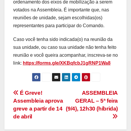
ordenamento dos eixos de mobilização a serem
votados na Assembleia. É importante que, nas
reuniões de unidade, sejam escolhidas(os)
representantes para participar do Comando.
Caso você tenha sido indicada(o) na reunião da
sua unidade, ou caso sua unidade não tenha feito
reunião e você queira acompanhar, inscreva-se no
link:
https://forms.gle/XKBqfcbJ1gRNP1Wa8
Navegação
É Greve!
ASSEMBLEIA
Assembleia aprova
GERAL – 5ª feira
de
greve a partir de 14
(9/4), 12h30 (híbrida)
Post
de abril