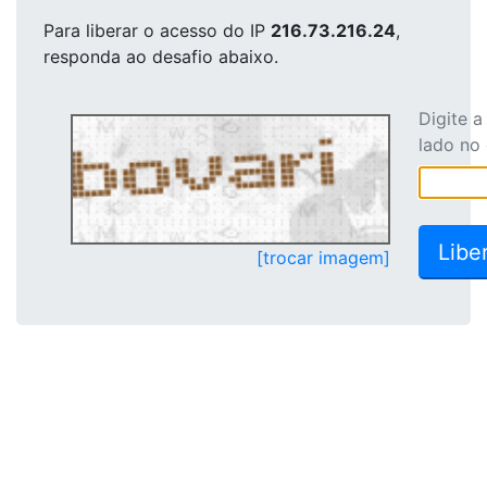
Para liberar o acesso
do IP
216.73.216.24
,
responda ao desafio abaixo.
Digite 
lado no
[trocar imagem]