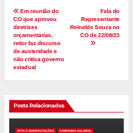
Navegação
Em reunião do
Fala do
CO que aprovou
Representante
de
diretrizes
Reinaldo Souza no
Post
orçamentárias,
CO de 22/08/23
reitor faz discurso
de austeridade e
não critica governo
estadual
Posts Relacionados
ATOS E MANIFESTAÇÕES
CAMPANHA SALARIAL