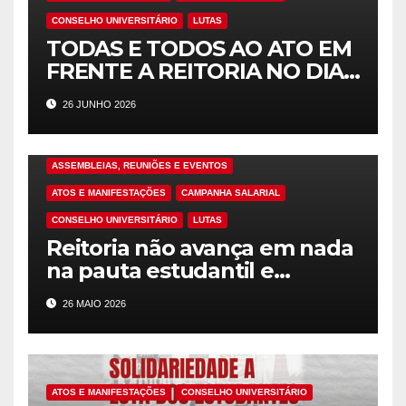
CONSELHO UNIVERSITÁRIO
LUTAS
TODAS E TODOS AO ATO EM
FRENTE A REITORIA NO DIA
30/6, 13H, DURANTE A
26 JUNHO 2026
REUNIÃO DO CO!
ASSEMBLEIAS, REUNIÕES E EVENTOS
ATOS E MANIFESTAÇÕES
CAMPANHA SALARIAL
CONSELHO UNIVERSITÁRIO
LUTAS
Reitoria não avança em nada
na pauta estudantil e
mantém os vergonhosos 27
26 MAIO 2026
reais de aumento nos
auxílios
ATOS E MANIFESTAÇÕES
CONSELHO UNIVERSITÁRIO