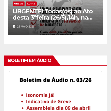
GREVE
LUTAS
URGENTE! Todas(os) ao Ato
desta 3ªfeira (26/5),14h, na
reitoria! É preciso cercar de
25 MAIO 2026
Solidariedade a luta dos
Estudantes! O Co de hoje
será DECISIVO!
BOLETIM EM ÁUDIO
Audio
Player