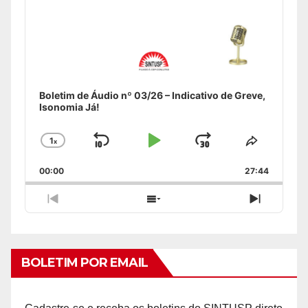
Boletim de Áudio nº 03/26 – Indicativo de Greve,
Isonomia Já!
1
x
Skip
Play
Jump
Change
Share
Playback
This
Backward
Pause
Forward
00:00
Rate
27:44
Episode
Previous
Show
Next
Episode
Episodes
Episode
List
BOLETIM POR EMAIL