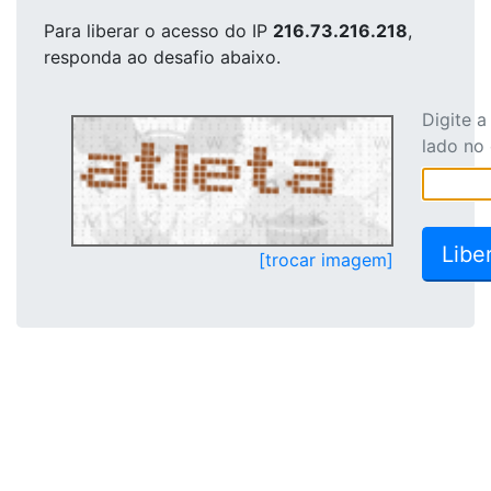
Para liberar o acesso
do IP
216.73.216.218
,
responda ao desafio abaixo.
Digite 
lado no
[trocar imagem]