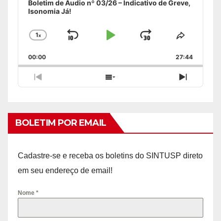
Boletim de Áudio nº 03/26 – Indicativo de Greve,
Isonomia Já!
1
x
Skip
Play
Jump
Change
Share
Playback
This
Backward
Pause
Forward
00:00
Rate
27:44
Episode
Previous
Show
Next
Episode
Episodes
Episode
List
BOLETIM POR EMAIL
Cadastre-se e receba os boletins do SINTUSP direto
em seu endereço de email!
Nome
*