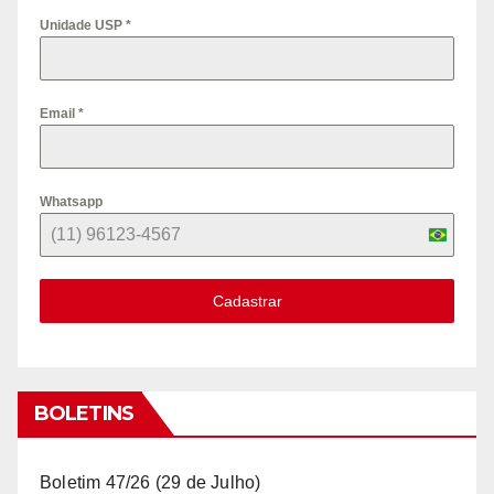
Unidade USP
*
Email
*
Whatsapp
B
r
Cadastrar
a
z
i
l
BOLETINS
+
5
Boletim 47/26 (29 de Julho)