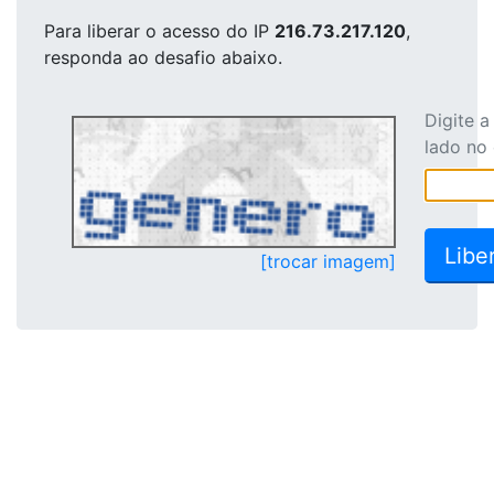
Para liberar o acesso
do IP
216.73.217.120
,
responda ao desafio abaixo.
Digite 
lado no
[trocar imagem]