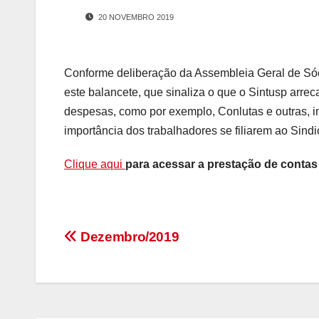
20 NOVEMBRO 2019
Conforme deliberação da Assembleia Geral de S
este balancete, que sinaliza o que o Sintusp arr
despesas, como por exemplo, Conlutas e outras, i
importância dos trabalhadores se filiarem ao Sindi
Clique aqui
para acessar a prestação de conta
Navegação
Dezembro/2019
de
Post