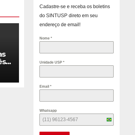
Cadastre-se e receba os boletins
do SINTUSP direto em seu
endereço de email!
Nome
*
as
ês
Unidade USP
*
Email
*
Whatsapp
B
r