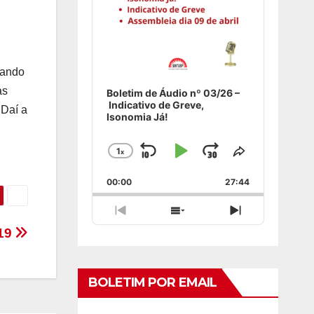
cando
as
Boletim de Áudio nº 03/26 –
Indicativo de Greve,
 Daí a
Isonomia Já!
1
x
Skip
Play
Jump
Change
Share
Playback
This
Backward
Pause
Forward
00:00
Rate
27:44
Episode
Previous
Show
Next
Episode
Episodes
Episode
019
List
BOLETIM POR EMAIL