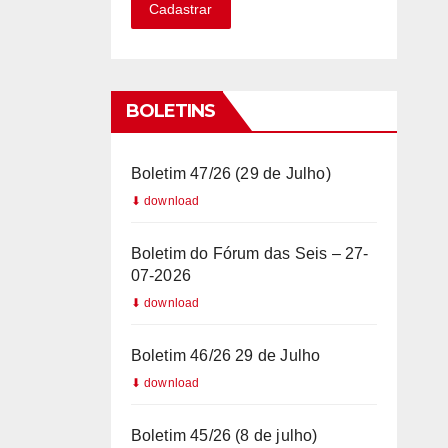
Cadastrar
a
z
i
l
BOLETINS
+
5
Boletim 47/26 (29 de Julho)
5
Boletim do Fórum das Seis – 27-
07-2026
Boletim 46/26 29 de Julho
Boletim 45/26 (8 de julho)