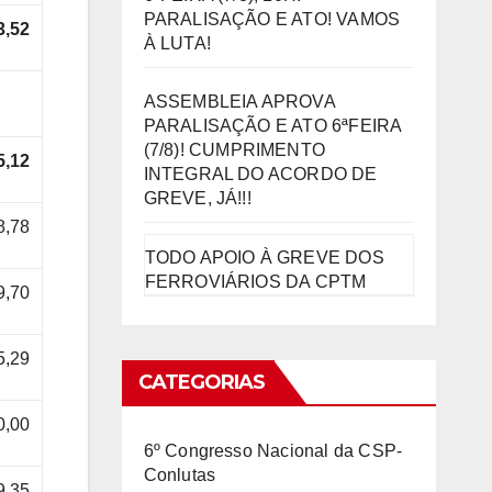
PARALISAÇÃO E ATO! VAMOS
3,52
À LUTA!
ASSEMBLEIA APROVA
PARALISAÇÃO E ATO 6ªFEIRA
(7/8)! CUMPRIMENTO
5,12
INTEGRAL DO ACORDO DE
GREVE, JÁ!!!
8,78
TODO APOIO À GREVE DOS
FERROVIÁRIOS DA CPTM
9,70
5,29
CATEGORIAS
0,00
6º Congresso Nacional da CSP-
Conlutas
9,35