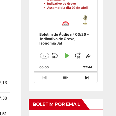
Boletim de Áudio nº 03/26 –
Indicativo de Greve,
Isonomia Já!
1
x
Skip
Play
Jump
Change
Share
Playback
This
Backward
Pause
Forward
00:00
Rate
27:44
Episode
Previous
Show
Next
7,13
Episode
Episodes
Episode
List
7,38
BOLETIM POR EMAIL
4,51