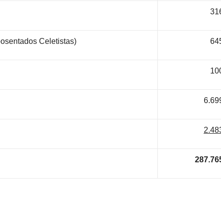
31
posentados Celetistas)
64
10
6.69
2.48
287.76