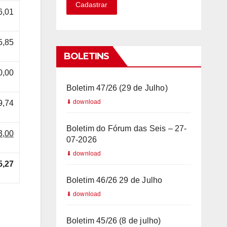
Cadastrar
a
6,01
z
i
5,85
l
BOLETINS
+
0,00
5
Boletim 47/26 (29 de Julho)
5
9,74
Boletim do Fórum das Seis – 27-
3,00
07-2026
5,27
Boletim 46/26 29 de Julho
Boletim 45/26 (8 de julho)