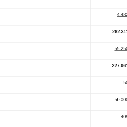
4.48
282.31
55.25
227.06
5
50.00
40