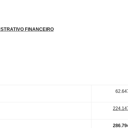
STRATIVO FINANCEIRO
62.64
224.14
286.79