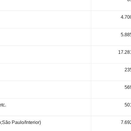
4.70
5.88
17.28
23
56
tc.
50
;São Paulo/Interior)
7.69