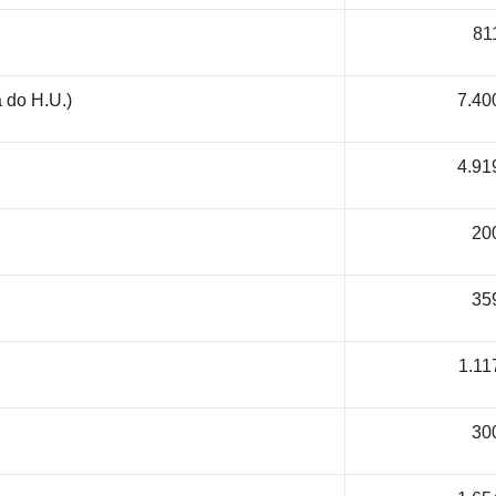
81
 do H.U.)
7.40
4.91
20
35
1.11
30