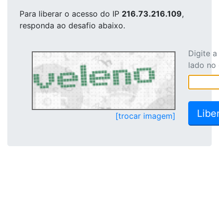
Para liberar o acesso
do IP
216.73.216.109
,
responda ao desafio abaixo.
Digite 
lado no
[trocar imagem]