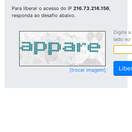
Para liberar o acesso
do IP
216.73.216.156
,
responda ao desafio abaixo.
Digite 
lado no
[trocar imagem]