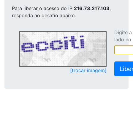
Para liberar o acesso
do IP
216.73.217.103
,
responda ao desafio abaixo.
Digite 
lado no
[trocar imagem]