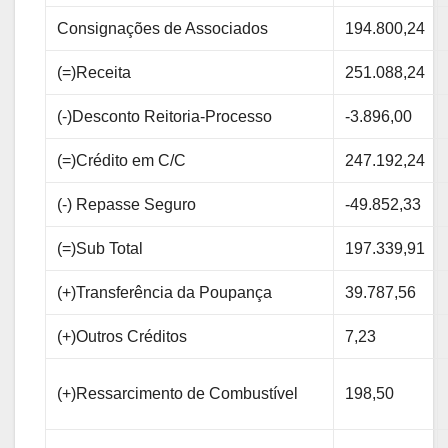
Consignações de Associados
194.800,24
(=)Receita
251.088,24
(-)Desconto Reitoria-Processo
-3.896,00
(=)Crédito em C/C
247.192,24
(-) Repasse Seguro
-49.852,33
(=)Sub Total
197.339,91
(+)Transferência da Poupança
39.787,56
(+)Outros Créditos
7,23
(+)Ressarcimento de Combustível
198,50