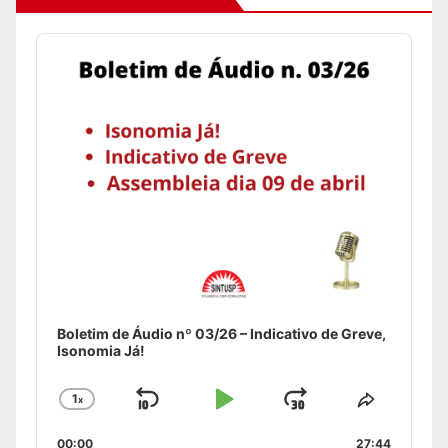
Audio
Player
Boletim de Áudio nº 03/26 – Indicativo de Greve,
Isonomia Já!
1
x
Skip
Play
Jump
Change
Share
Playback
This
Backward
Pause
Forward
00:00
Rate
27:44
Episode