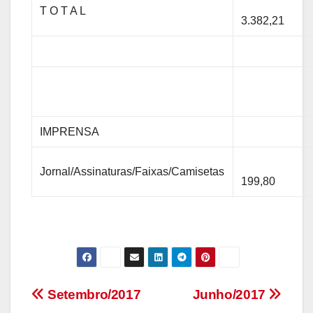
T O T A L
3.382,21
IMPRENSA
Jornal/Assinaturas/Faixas/Camisetas
199,80
Navegação
Setembro/2017
Junho/2017