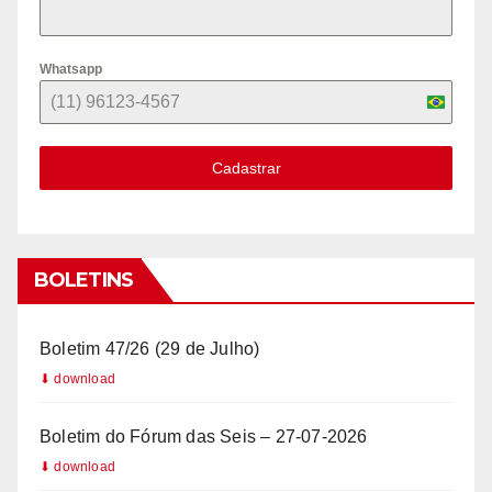
Whatsapp
B
r
Cadastrar
a
z
i
l
BOLETINS
+
5
Boletim 47/26 (29 de Julho)
5
Boletim do Fórum das Seis – 27-07-2026