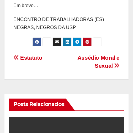
Em breve…
ENCONTRO DE TRABALHADORAS (ES)
NEGRAS, NEGROS DA USP
Navegação
Estatuto
Assédio Moral e
Sexual
de
Post
Posts Relacionados