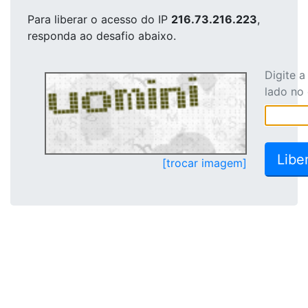
Para liberar o acesso
do IP
216.73.216.223
,
responda ao desafio abaixo.
Digite 
lado no
[trocar imagem]