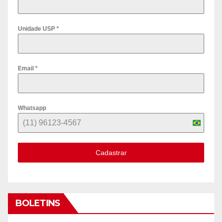
Unidade USP
*
Email
*
Whatsapp
B
r
Cadastrar
a
z
i
l
BOLETINS
+