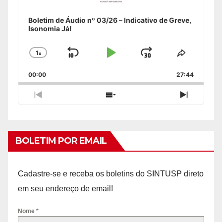
Boletim de Áudio nº 03/26 – Indicativo de Greve,
Isonomia Já!
1
x
Skip
Play
Jump
Change
Share
Playback
This
Backward
Pause
Forward
00:00
Rate
27:44
Episode
Previous
Show
Next
Episode
Episodes
Episode
List
BOLETIM POR EMAIL
Cadastre-se e receba os boletins do SINTUSP direto
em seu endereço de email!
Nome
*