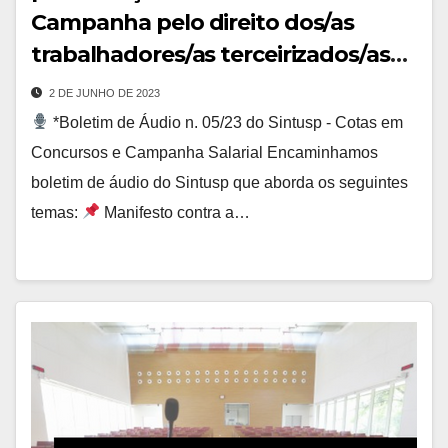
Campanha pelo direito dos/as
trabalhadores/as terceirizados/as
da USP a usar o BUSP
2 DE JUNHO DE 2023
*Boletim de Áudio n. 05/23 do Sintusp - Cotas em
Concursos e Campanha Salarial Encaminhamos
boletim de áudio do Sintusp que aborda os seguintes
temas:
Manifesto contra a…