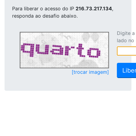
Para liberar o acesso
do IP
216.73.217.134
,
responda ao desafio abaixo.
Digite 
lado no
[trocar imagem]