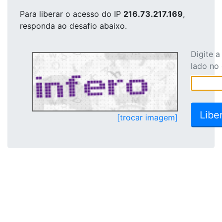
Para liberar o acesso
do IP
216.73.217.169
,
responda ao desafio abaixo.
Digite 
lado no
[trocar imagem]