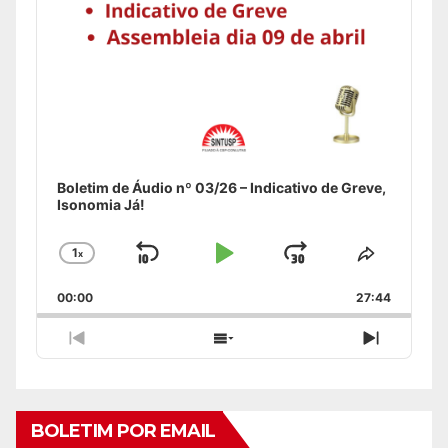
Boletim de Áudio nº 03/26 – Indicativo de Greve,
Isonomia Já!
1
x
Skip
Play
Jump
Change
Share
Playback
This
Backward
Pause
Forward
00:00
Rate
27:44
Episode
Previous
Show
Next
Episode
Episodes
Episode
List
BOLETIM POR EMAIL