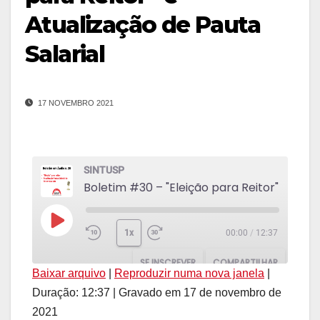
Atualização de Pauta
Salarial
17 NOVEMBRO 2021
SINTUSP
Reproduzir
1x
00:00
/
12:37
episódio
SE INSCREVER
COMPARTILHAR
Baixar arquivo
|
Reproduzir numa nova janela
|
COMPAR
Duração: 12:37
|
Gravado em 17 de novembro de
TILHAR
2021
FEED RSS