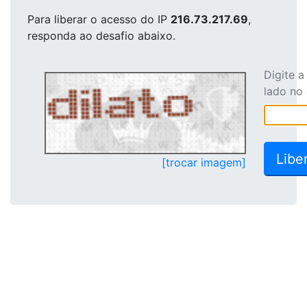
Para liberar o acesso
do IP
216.73.217.69
,
responda ao desafio abaixo.
Digite 
lado no
[trocar imagem]