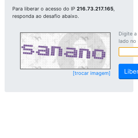
Para liberar o acesso
do IP
216.73.217.165
,
responda ao desafio abaixo.
Digite 
lado no
[trocar imagem]