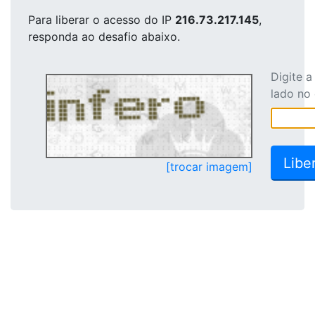
Para liberar o acesso
do IP
216.73.217.145
,
responda ao desafio abaixo.
Digite 
lado no
[trocar imagem]