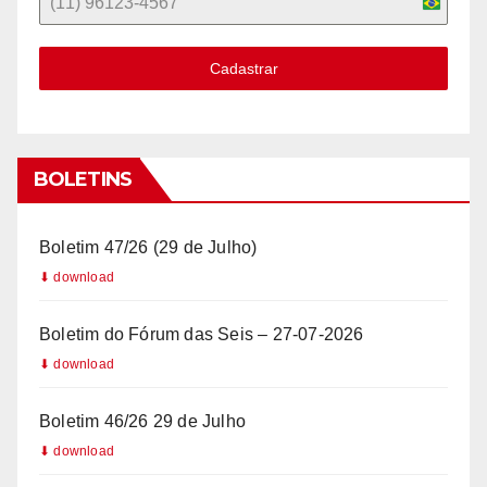
B
r
Cadastrar
a
z
i
l
BOLETINS
+
5
Boletim 47/26 (29 de Julho)
5
Boletim do Fórum das Seis – 27-07-2026
Boletim 46/26 29 de Julho