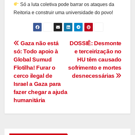
Só a luta coletiva pode barrar os ataques da
Reitoria e construir uma universidade do povo!
Navegação
Gaza não está
DOSSIÊ: Desmonte
só: Todo apoio à
e terceirização no
de
Global Sumud
HU têm causado
Post
Flotilha! Furar o
sofrimento e mortes
cerco ilegal de
desnecessárias
Israel a Gaza para
fazer chegar a ajuda
humanitária