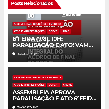
Posts Relacionados
ASSEMBLEIAS, REUNIÕES E EVENTOS
ATOS E MANIFESTAÇÕES
GREVE
LUTAS
6ªFEIRA (7/8), 10H:
PARALISAÇÃO E ATO! VAMOS
À LUTA!
05 AGOSTO 2026
ASSEMBLEIAS, REUNIÕES E EVENTOS
ATOS E MANIFESTAÇÕES
COPERT
GREVE
ASSEMBLEIA APROVA
PARALISAÇÃO E ATO 6ªFEIRA
(7/8)! CUMPRIMENTO
05 AGOSTO 2026