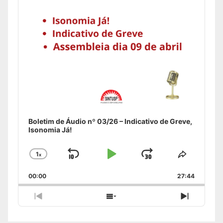
Boletim de Áudio nº 03/26 – Indicativo de Greve,
Isonomia Já!
1
x
Skip
Play
Jump
Change
Share
Playback
This
Backward
Pause
Forward
00:00
Rate
27:44
Episode
Previous
Show
Next
Episode
Episodes
Episode
List