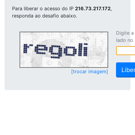
Para liberar o acesso
do IP
216.73.217.172
,
responda ao desafio abaixo.
Digite 
lado no
[trocar imagem]