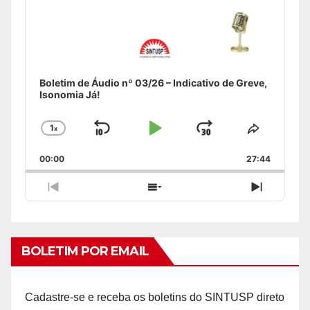
Boletim de Áudio nº 03/26 – Indicativo de Greve,
Isonomia Já!
1
x
Skip
Play
Jump
Change
Share
Playback
This
Backward
Pause
Forward
00:00
Rate
27:44
Episode
Previous
Show
Next
Episode
Episodes
Episode
List
BOLETIM POR EMAIL
Cadastre-se e receba os boletins do SINTUSP direto