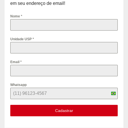
em seu endereço de email!
Nome
*
Unidade USP
*
Email
*
Whatsapp
B
r
Cadastrar
a
z