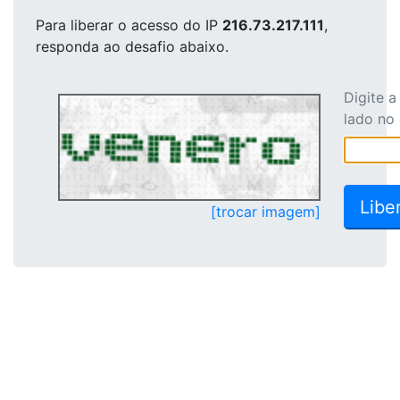
Para liberar o acesso
do IP
216.73.217.111
,
responda ao desafio abaixo.
Digite 
lado no
[trocar imagem]