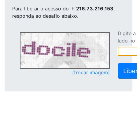
Para liberar o acesso
do IP
216.73.216.153
,
responda ao desafio abaixo.
Digite 
lado no
[trocar imagem]