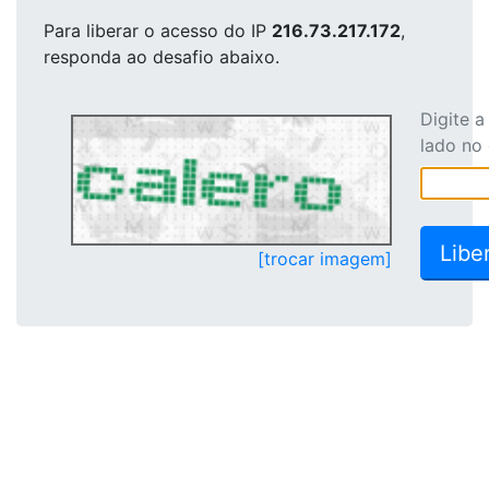
Para liberar o acesso
do IP
216.73.217.172
,
responda ao desafio abaixo.
Digite 
lado no
[trocar imagem]