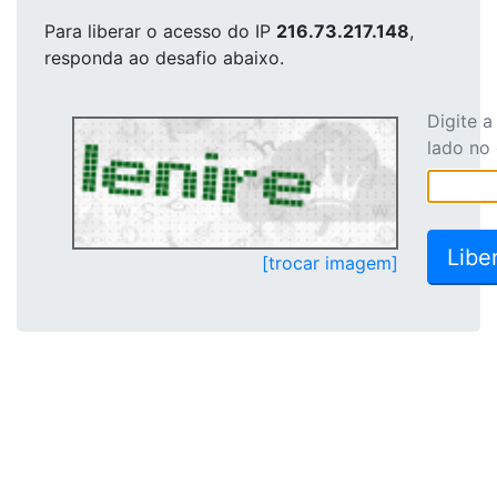
Para liberar o acesso
do IP
216.73.217.148
,
responda ao desafio abaixo.
Digite 
lado no
[trocar imagem]