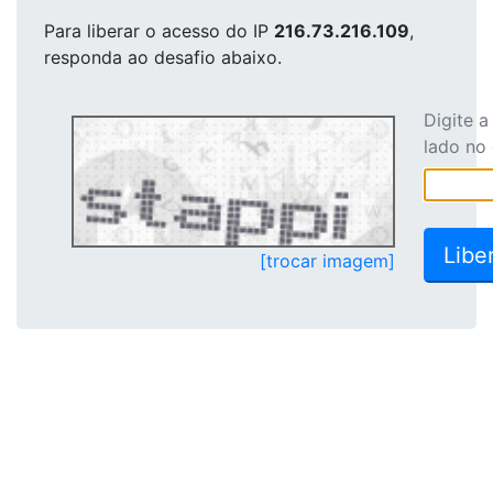
Para liberar o acesso
do IP
216.73.216.109
,
responda ao desafio abaixo.
Digite 
lado no
[trocar imagem]