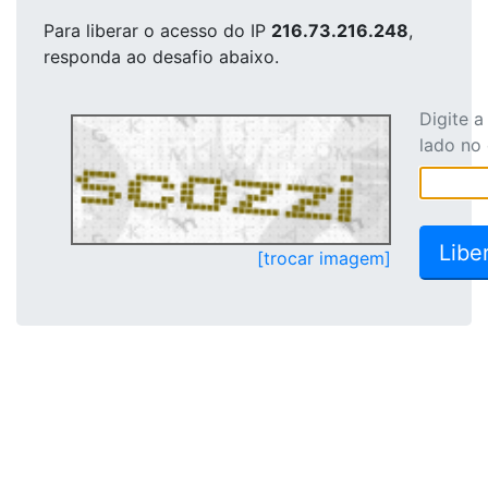
Para liberar o acesso
do IP
216.73.216.248
,
responda ao desafio abaixo.
Digite 
lado no
[trocar imagem]