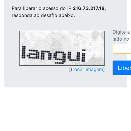
Para liberar o acesso
do IP
216.73.217.18
,
responda ao desafio abaixo.
Digite 
lado no
[trocar imagem]