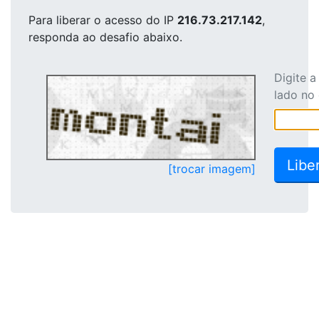
Para liberar o acesso
do IP
216.73.217.142
,
responda ao desafio abaixo.
Digite 
lado no
[trocar imagem]