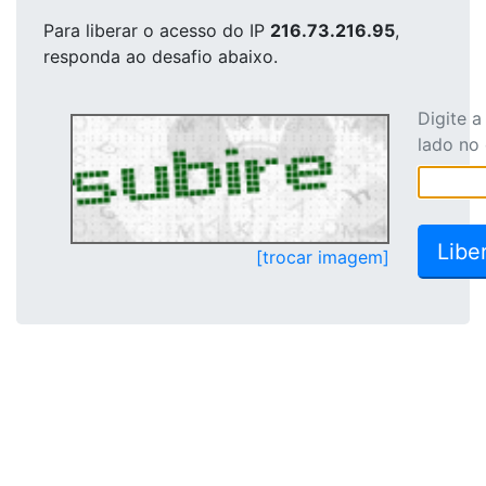
Para liberar o acesso
do IP
216.73.216.95
,
responda ao desafio abaixo.
Digite 
lado no
[trocar imagem]