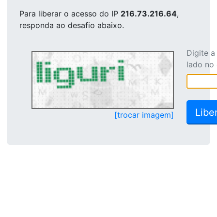
Para liberar o acesso
do IP
216.73.216.64
,
responda ao desafio abaixo.
Digite 
lado no
[trocar imagem]