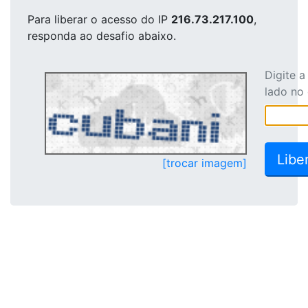
Para liberar o acesso
do IP
216.73.217.100
,
responda ao desafio abaixo.
Digite 
lado no
[trocar imagem]