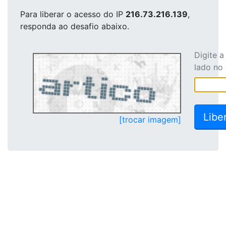
Para liberar o acesso
do IP
216.73.216.139
,
responda ao desafio abaixo.
Digite 
lado no
[trocar imagem]