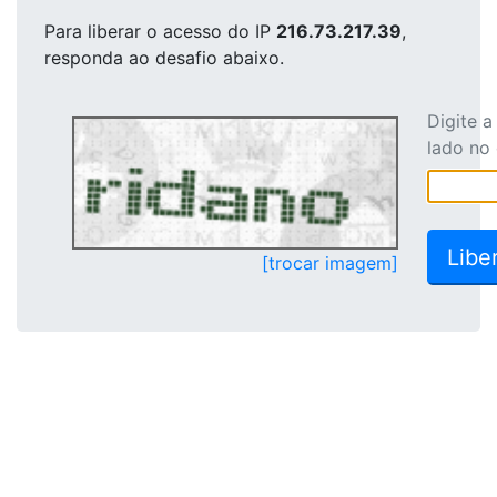
Para liberar o acesso
do IP
216.73.217.39
,
responda ao desafio abaixo.
Digite 
lado no
[trocar imagem]