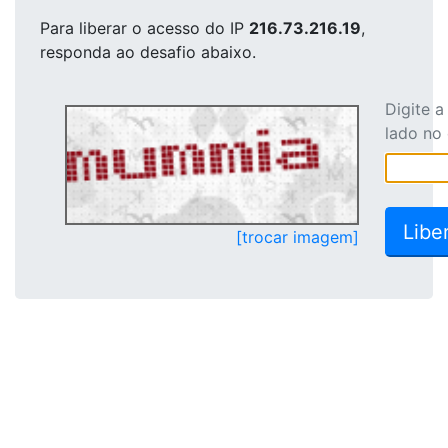
Para liberar o acesso
do IP
216.73.216.19
,
responda ao desafio abaixo.
Digite 
lado no
[trocar imagem]