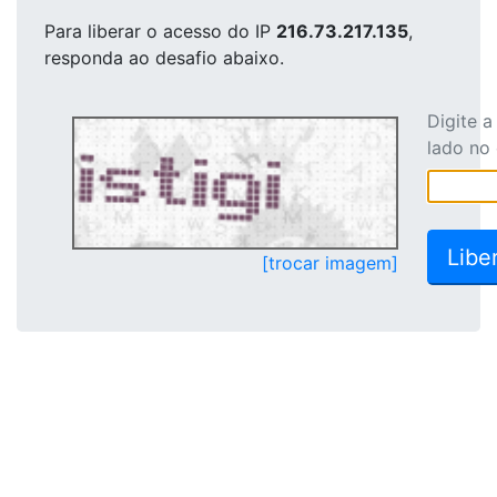
Para liberar o acesso
do IP
216.73.217.135
,
responda ao desafio abaixo.
Digite 
lado no
[trocar imagem]